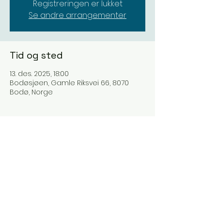
Registreringen er lukket
Se andre arrangementer
Tid og sted
13. des. 2025, 18:00
Bodøsjøen, Gamle Riksvei 66, 8070
Bodø, Norge
Del dette arrangementet
BILLETTER 2026