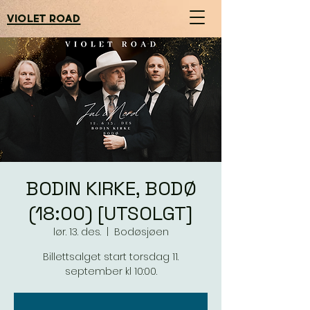
violet road
BODIN KIRKE, BODØ
(18:00) [UTSOLGT]
lør. 13. des.
  |  
Bodøsjøen
Billettsalget start torsdag 11.
september kl 10:00.