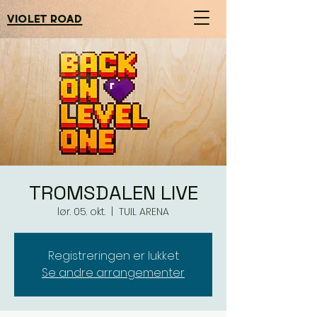
violet road
TROMSDALEN LIVE
lør. 05. okt.
  |  
TUIL ARENA
Registreringen er lukket
Se andre arrangementer