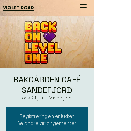
violet road
BAKGÅRDEN CAFÉ
SANDEFJORD
ons. 24. juli
  |  
Sandefjord
Registreringen er lukket
Se andre arrangementer