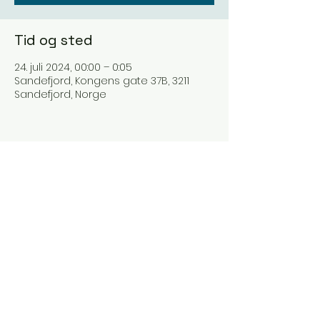
Tid og sted
24. juli 2024, 00:00 – 0:05
Sandefjord, Kongens gate 37B, 3211
Sandefjord, Norge
Del dette arrangementet
BILLETTER 2026
Meld deg på nyhetsbrev!