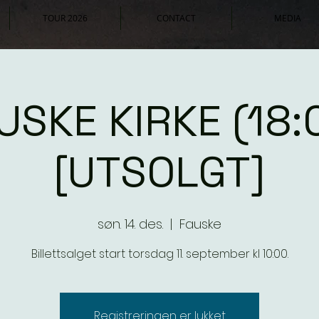
TOUR 2026
CONTACT
MEDIA
USKE KIRKE (18:
[UTSOLGT]
søn. 14. des.
  |  
Fauske
Billettsalget start torsdag 11. september kl 10:00.
Registreringen er lukket