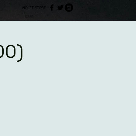
VIOLET STORE
CART
00)