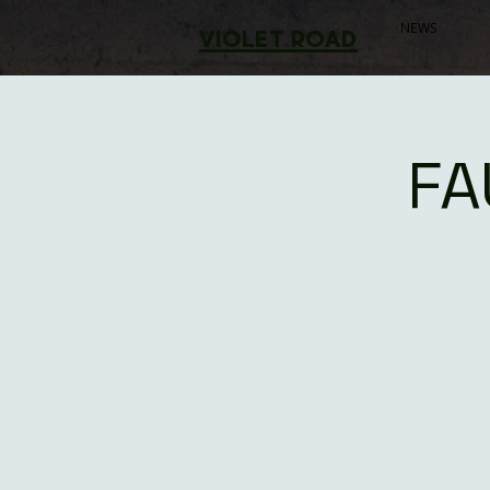
NEWS
violet road
FA