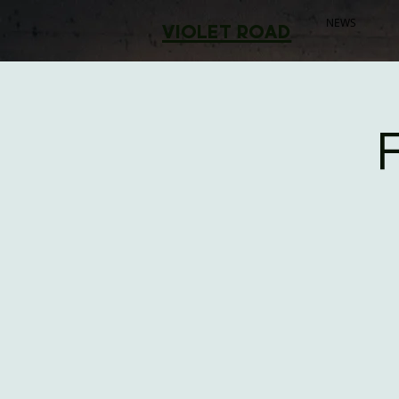
NEWS
violet road