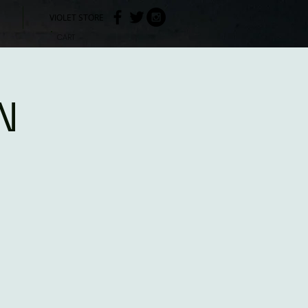
VIOLET STORE
CART
N