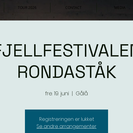
TOUR 2026
CONTACT
MEDIA
FJELLFESTIVALE
RONDASTÅK
fre. 19. juni
  |  
Gålå
Registreringen er lukket
Se andre arrangementer