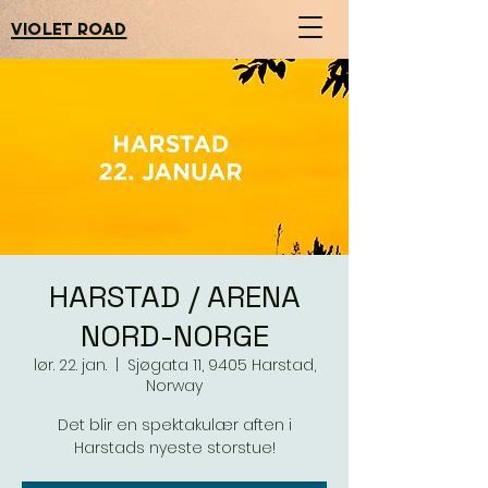
violet road
HARSTAD / ARENA
NORD-NORGE
lør. 22. jan.
  |  
Sjøgata 11, 9405 Harstad,
Norway
Det blir en spektakulær aften i
Harstads nyeste storstue!