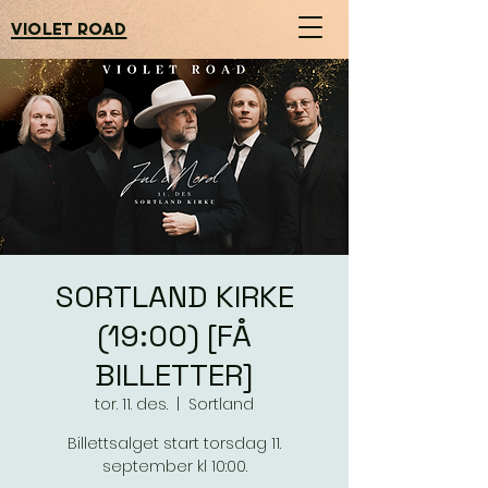
violet road
SORTLAND KIRKE
(19:00) [FÅ
BILLETTER]
tor. 11. des.
  |  
Sortland
Billettsalget start torsdag 11.
september kl 10:00.