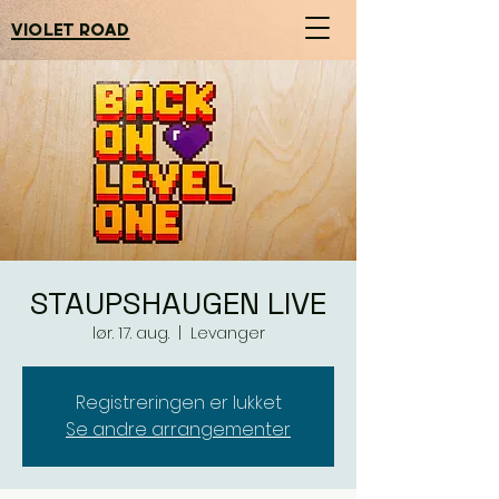
violet road
STAUPSHAUGEN LIVE
lør. 17. aug.
  |  
Levanger
Registreringen er lukket
Se andre arrangementer