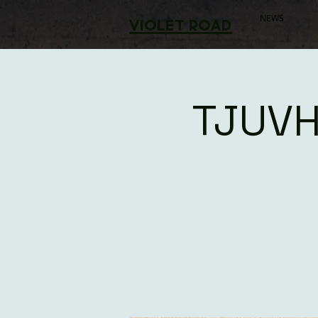
NEWS
violet road
TJUV