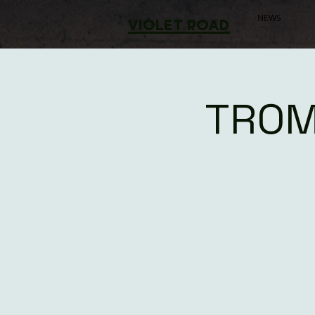
NEWS
violet road
TROM