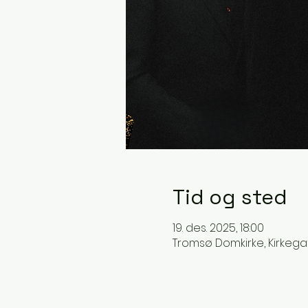
Tid og sted
19. des. 2025, 18:00
Tromsø Domkirke, Kirkega