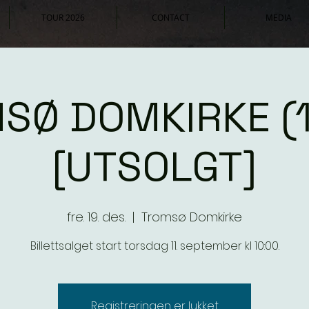
TOUR 2026
CONTACT
MEDIA
SØ DOMKIRKE (1
[UTSOLGT]
fre. 19. des.
  |  
Tromsø Domkirke
Billettsalget start torsdag 11. september kl 10:00.
Registreringen er lukket