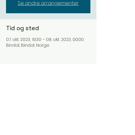
Se andre arrangementer
Tid og sted
07. okt. 2023, 19:30 – 08. okt. 2023, 00:00
Bindal, Bindal, Norge
Del dette arrangementet
BILLETTER 2026
Meld deg på nyhetsbrev!